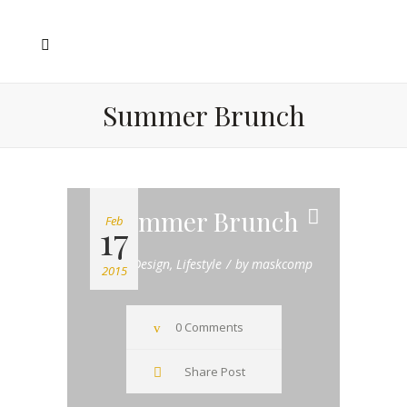
Summer Brunch
Summer Brunch
Feb
17
Home Design
,
Lifestyle
by
maskcomp
2015
0 Comments
Share Post